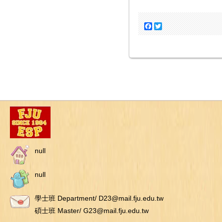
Facebook
Twitter
null
null
學士班 Department/ D23@mail.fju.edu.tw
碩士班 Master/ G23@mail.fju.edu.tw