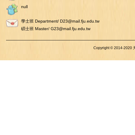
null
學士班 Department/ D23@mail.fju.edu.tw
碩士班 Master/ G23@mail.fju.edu.tw
Copyright © 2014-2020