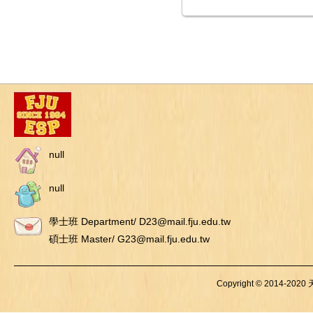
null
null
學士班 Department/ D23@mail.fju.edu.tw
碩士班 Master/ G23@mail.fju.edu.tw
Copyright © 2014-2020