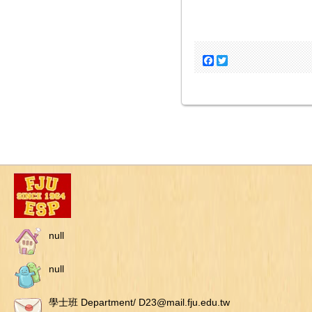
Facebook
Twitter
null
null
學士班 Department/ D23@mail.fju.edu.tw