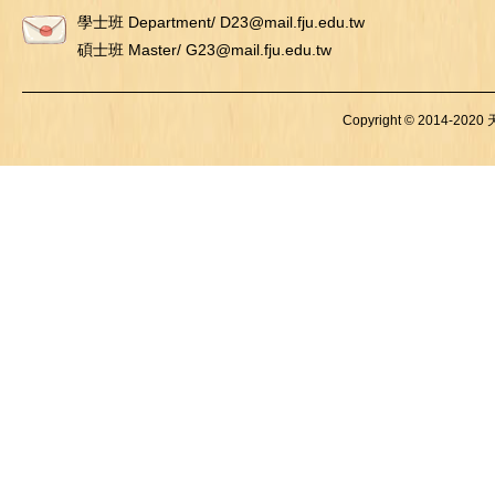
學士班 Department/ D23@mail.fju.edu.tw
碩士班 Master/ G23@mail.fju.edu.tw
Copyright © 2014-2020