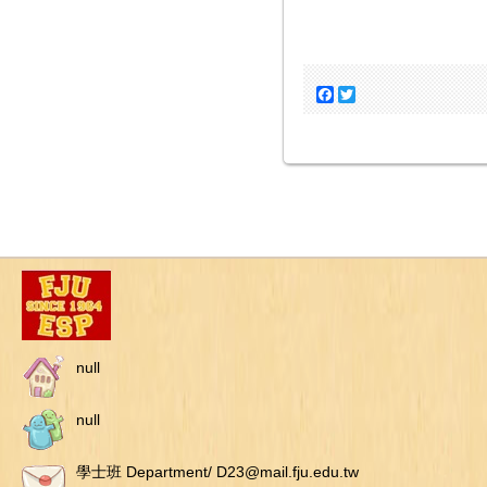
Facebook
Twitter
null
null
學士班 Department/ D23@mail.fju.edu.tw