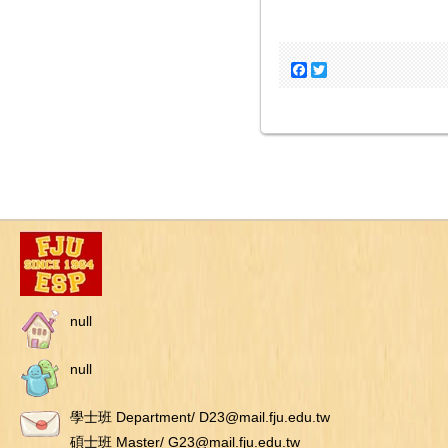
Facebook
Twitter
null
null
學士班 Department/ D23@mail.fju.edu.tw
碩士班 Master/ G23@mail.fju.edu.tw