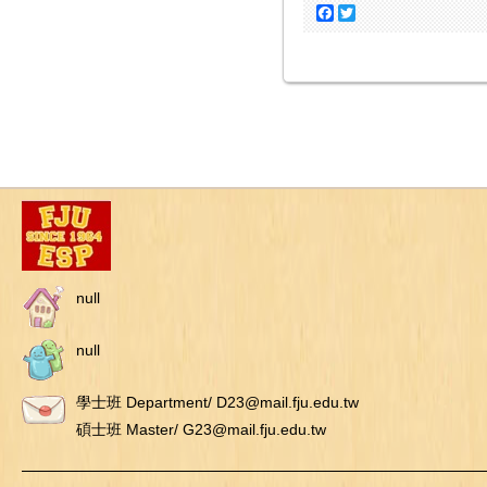
Facebook
Twitter
null
null
學士班 Department/ D23@mail.fju.edu.tw
碩士班 Master/ G23@mail.fju.edu.tw