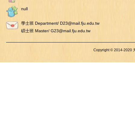
null
學士班 Department/ D23@mail.fju.edu.tw
碩士班 Master/ G23@mail.fju.edu.tw
Copyright © 2014-2020