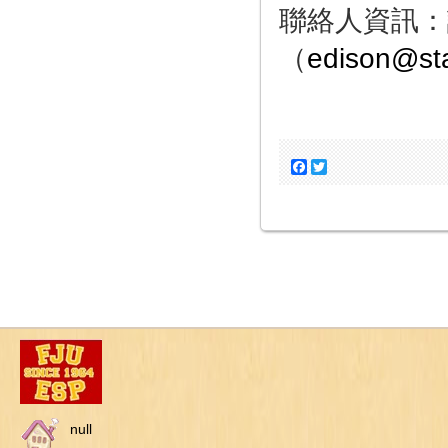
聯絡人資訊：
（
edison@st
Facebook
Twitter
null