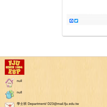
Facebook
Twitter
null
null
學士班 Department/ D23@mail.fju.edu.tw