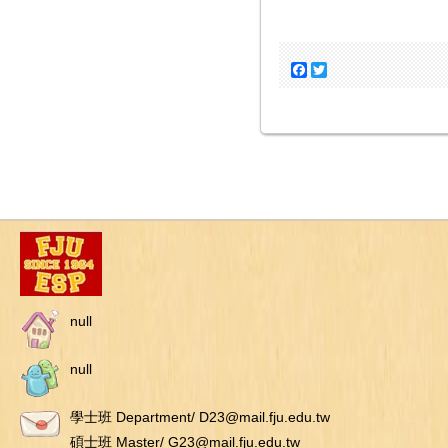
Facebook
Twitter
null
null
學士班 Department/ D23@mail.fju.edu.tw
碩士班 Master/ G23@mail.fju.edu.tw