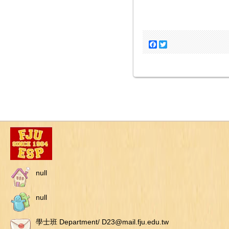
Facebook
Twitter
null
null
學士班 Department/ D23@mail.fju.edu.tw