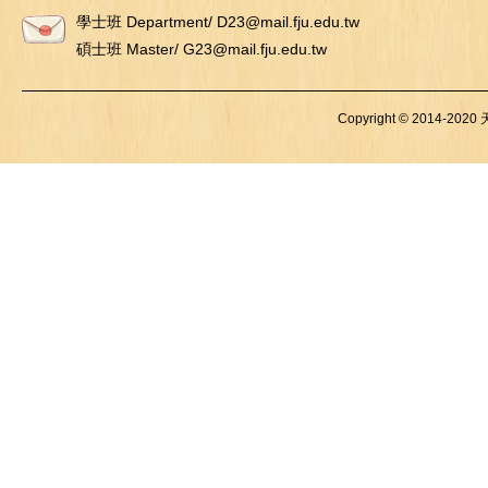
學士班 Department/ D23@mail.fju.edu.tw
碩士班 Master/ G23@mail.fju.edu.tw
Copyright © 2014-2020