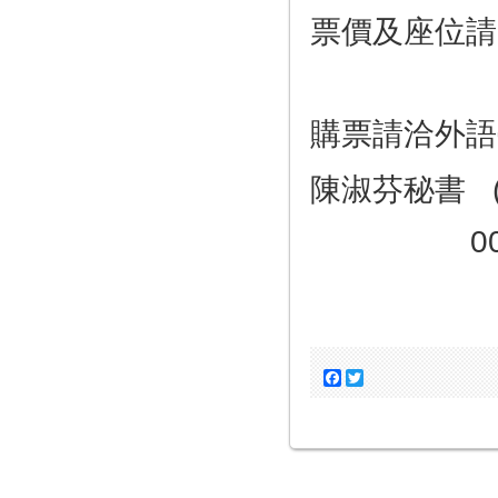
票價及座位請
購票請洽外語
陳淑芬秘書 (0
004617@m
Facebook
Twitter