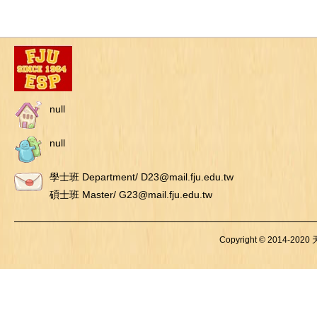
null
null
學士班 Department/ D23@mail.fju.edu.tw
碩士班 Master/ G23@mail.fju.edu.tw
Copyright © 2014-2020