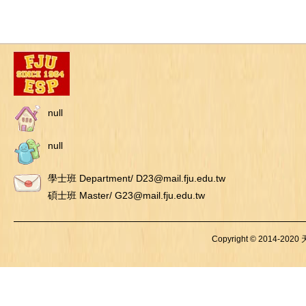
null
null
學士班 Department/ D23@mail.fju.edu.tw
碩士班 Master/ G23@mail.fju.edu.tw
Copyright © 2014-2020