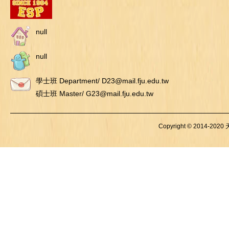
null
null
學士班 Department/ D23@mail.fju.edu.tw
碩士班 Master/ G23@mail.fju.edu.tw
Copyright © 2014-2020