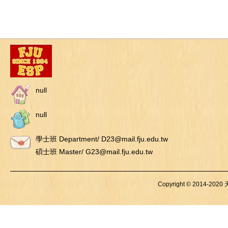
null
null
學士班 Department/ D23@mail.fju.edu.tw
碩士班 Master/ G23@mail.fju.edu.tw
Copyright © 2014-2020