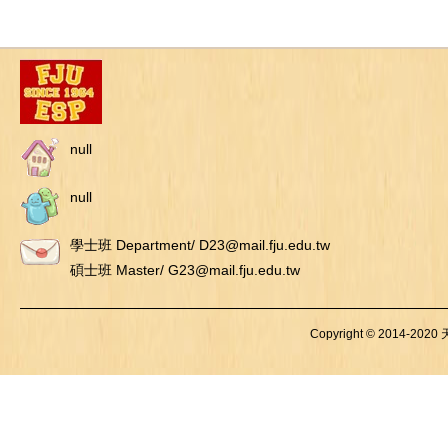
null
null
學士班 Department/ D23@mail.fju.edu.tw
碩士班 Master/ G23@mail.fju.edu.tw
Copyright © 2014-2020