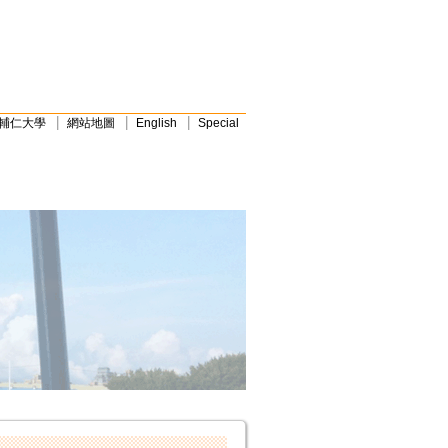
輔仁大學
網站地圖
English
Special